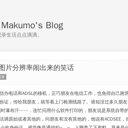
akumo's Blog
记录生活点点滴滴。
图片分辨率闹出来的笑话
回复
信办电话和ADSL的移机，正巧朋友在电信工作，也免得自己跑
份证，传给我朋友，就等着上门检测线路了。谁知没过多久朋友一
顿时瀑布汗……，连忙问用什么软件打印的，朋友说是系统自带的
法调原始或者其他的，问朋友有没有其他的，他说有ACDSEE
大小的身份证，感觉像是通缉犯=。=，上网查了下资料，原来是