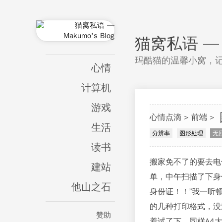
猫窝私语 — M
玛酷猫的温馨小窝，
心情
计算机
游戏
心情点滴
前端
生活
分辨率
图形处理
无
读书
搬家免不了的要去电
建站
单，中午扫描了下身
他山之石
身份证！！”我一听
的几种打印格式，没
赞助
着试了下，同样A4