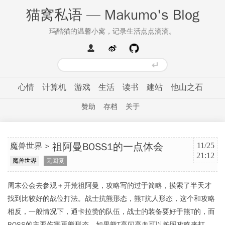
猫窝私语 — Makumo's Blog
玛酷猫的温馨小窝，记录生活点点滴滴。
心情
计算机
游戏
生活
读书
建站
他山之石
赞助
存档
关于
祖阿曼BOSS1的一点体会
魔兽世界
11/25
21:12
魔兽世界
无回复
周末公会去参观＋开荒祖阿曼，攻略写的过于简略，摸索了半天才
找到比较好的战位打法。战士抗熊形态，熊T抗人形态，这个和攻略
相反，一般情况下，通卡拉赞的队伍，战士的装备要好于熊T的，而
BOSS的主要伤害再熊形态，如果熊T高闪高血可以按照攻略来打，