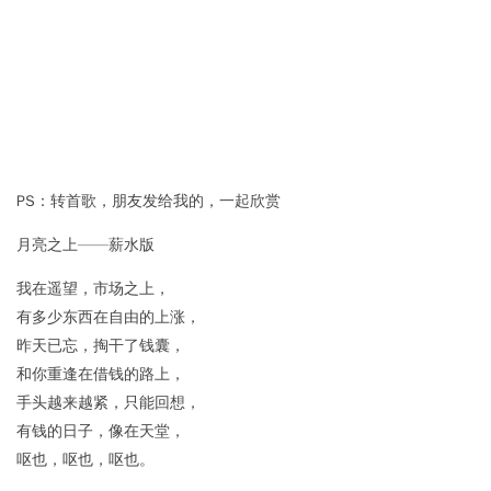
PS：转首歌，朋友发给我的，一起欣赏
月亮之上——薪水版
我在遥望，市场之上，
有多少东西在自由的上涨，
昨天已忘，掏干了钱囊，
和你重逢在借钱的路上，
手头越来越紧，只能回想，
有钱的日子，像在天堂，
呕也，呕也，呕也。