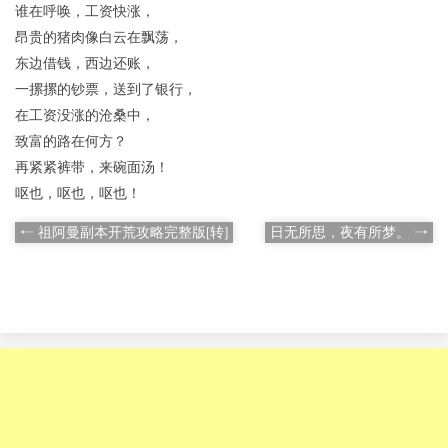
谁在呼唤，工资快涨，
昂贵的猪肉像白云在飘荡，
东边借钱，西边还账，
一摞摞的钞票，送到了银行，
在工资没涨的沧桑中，
致富的路在何方？
再紧紧裤带，来碗面汤！
呕也，呕也，呕也！
← 祖阿曼副本开荒攻略完整版[转]
日无所思，夜有所梦。 →