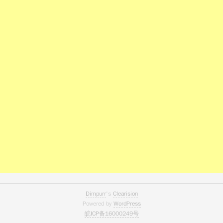
Dimpurr
's
Clearision
Powered by
WordPress
皖ICP备16000249号