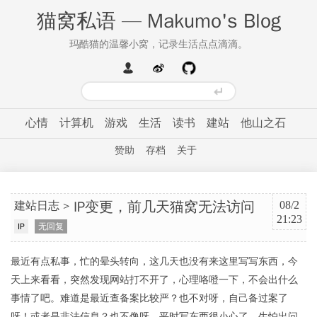
猫窝私语 — Makumo's Blog
玛酷猫的温馨小窝，记录生活点点滴滴。
心情
计算机
游戏
生活
读书
建站
他山之石
赞助
存档
关于
IP变更，前几天猫窝无法访问
建站日志
08/2
21:23
IP
无回复
最近有点私事，忙的晕头转向，这几天也没有来这里写写东西，今
天上来看看，突然发现网站打不开了，心理咯噔一下，不会出什么
事情了吧。难道是最近查备案比较严？也不对呀，自己备过案了
呀！或者是非法信息？也不像呀，平时写东西很小心了，生怕出问