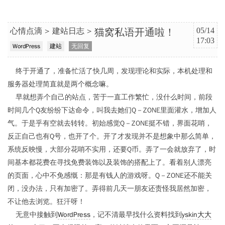
猫窝私语开通啦！
心情点滴
建站日志
05/14
17:03
WordPress
建站
无回复
终于开通了，准备忙活了快几周，发现理论和实际，本机处理和
服务器处理简直就是两个概念嘛。
早就想弄个自己的站点，苦于一直工作繁忙，没什么时间，前段
时间几个Q友纷纷下达命令，叫我去她们Q－ZONE里面灌水，增加人
气。于是乎有空就去转转。初始感觉Q－ZONE挺不错，界面花哨，
反正自己也有Q号，也开了个。开了才发现并不是想象中那么简单，
系统反映慢，大部分花哨不实用，还要Q币。弄了一会就放弃了，时
间基本都花费在寻找免费装饰以及装饰的搭配上了。看着别人漂亮
的页面，心中不免感慨：那是有钱人的游戏呀。Q－ZONE还不能关
闭，没办法，只有加密了。弄得前几天一朋友还责怪我居然加密，
不让他去浏览。狂汗呀！
无意中接触到
WordPress
，记不清最早找什么资料找到
yskin大大