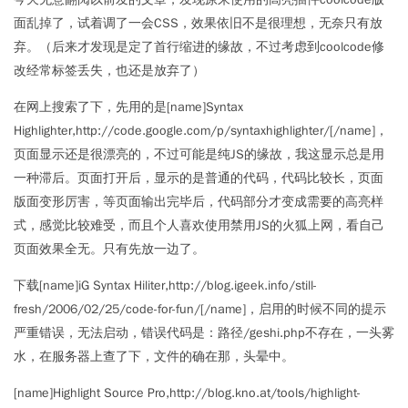
面乱掉了，试着调了一会CSS，效果依旧不是很理想，无奈只有放
弃。（后来才发现是定了首行缩进的缘故，不过考虑到coolcode修
改经常标签丢失，也还是放弃了）
在网上搜索了下，先用的是[name]Syntax
Highlighter,http://code.google.com/p/syntaxhighlighter/[/name]，
页面显示还是很漂亮的，不过可能是纯JS的缘故，我这显示总是用
一种滞后。页面打开后，显示的是普通的代码，代码比较长，页面
版面变形厉害，等页面输出完毕后，代码部分才变成需要的高亮样
式，感觉比较难受，而且个人喜欢使用禁用JS的火狐上网，看自己
页面效果全无。只有先放一边了。
下载[name]iG Syntax Hiliter,http://blog.igeek.info/still-
fresh/2006/02/25/code-for-fun/[/name]，启用的时候不同的提示
严重错误，无法启动，错误代码是：路径/geshi.php不存在，一头雾
水，在服务器上查了下，文件的确在那，头晕中。
[name]Highlight Source Pro,http://blog.kno.at/tools/highlight-