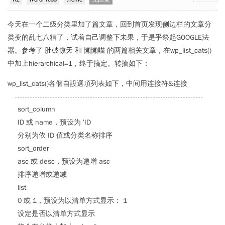
今天在一个二级分类里加了篇文章，回到首页发现侧边栏的文章分
类变的乱七八糟了，试着自己调整下未果，于是乎祭起GOOGLE法
器。参考了
肚破惊天
和
懶懶喵
的两篇相关文章，在wp_list_cats()
中加上hierarchical=1，终于搞定。转摘如下：
wp_list_cats()各個自設選項列表如下，中间用连接符&连接
sort_column
ID 或 name，预设为 ‘ID
分别为依 ID 值或分类名称排序
sort_order
asc 或 desc，预设为递增 asc
排序递增或递减
list
0 或 1，预设为以清单方式显示： 1
设定是否以清单方式显示