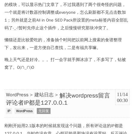
的模块，可以显示热门文章了，不过我遇到了两个很奇怪的问题，
一个就是将计数器控制调整成everyone，怎么刷新都不见点击数加
1；另外就是之前All in One SEO Pack所设置的meta标签内容全部乱
码了-_-!暂时先停止这个插件，之后慢慢研究那块冲突了。
懒猫还是比较爱吃的，准备抽个时间把以前网上搜索的食谱整理
下，发出来，一是方便自己查找，二是有福共享嘛。
晚上天气还是好冷。。。打一会字就手脚冰凉了，不多写了，钻被
窝了。O(∩_∩)O
解决wordpress留言
WordPress
建站日志
11/14
00:30
评论者IP都是127.0.0.1
IP
WordPress
无回复
刚刚开始用2.1版本的时候就发现这个问题，所有评论这的IP都是
127.0.0.1，当时也没在意，心想可能是那块没有设置好，反正评论