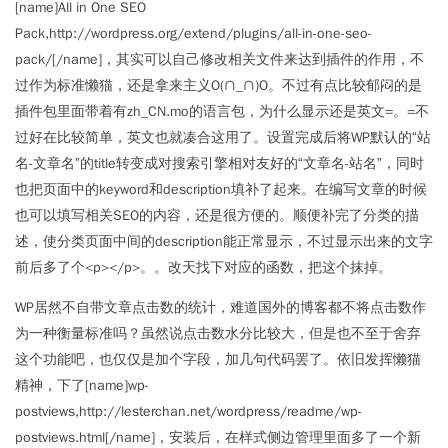
[name]All in One SEO
Pack,http://wordpress.org/extend/plugins/all-in-one-seo-
pack/[/name]，其实可以自己修改相关文件来达到插件的作用，不
过作为标准懒猫，还是拿来主义O(∩_∩)O。不过有点比较郁闷的是
插件包里面带着有zh_CN.mo的语言包，为什么显示还是英文=。=不
过好在比较简单，英文也就凑合这用了。设置完成后将WP默认的“站
名-文章名”的title转变成对搜索引擎相对友好的“文章名-站名”，同时
也把页面中的keyword和description填补了起来。在编写文章的时候
也可以填写相关SEO的内容，还是很方便的。顺便补完了分类的描
述，使分类页面中间的description能正常显示，不过显示出来的文字
前后多了个<p></p>。。改天找下对应的函数，把这个抹掉。
WP居然不自带文章点击数的统计，难道国外的博客都不将点击数作
为一种衡量标准吗？虽然说点击数水分比较大，但是也不至于舍弃
这个功能吧，也仅仅是加个字段，加几句代码罢了。依旧发挥懒猫
精神，下了[name]wp-
postviews,http://lesterchan.net/wordpress/readme/wp-
postviews.html[/name]，安装后，在样式侧边管理里面多了一个新