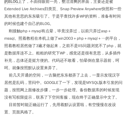
的BLOG
上了，不由得眼前一亮，整洁清爽的界面，主要还是被
Extended Live Archives归类页、Snap Preview Anywhere快照和一些
其他有意思的东东吸引了。于是乎查找许多WP的资料，准备有时间
的时候也建个自己的BLOG。
刚接触php＋mysql有点晕，毕竟没弄过，以前只弄过asp＋
mssql。照着教程在本机上做了win2003＋php＋mysql＋…的平台，
照着教程居然做了3遍才做起来，之前不是IIS问题浏览不了php，就
是数据库连不上。粗粗的研究下WP，感觉还是很有意思，从多插件
补充，总体还是挺方便的。代码还不敢看，怕晕倒在显示器前，呵
呵。就像按照默认设置来弄了。
前几天开通的空间，一古脑把东东都弄了上去，一显示发现汉字
居然是乱码，苦闷中。GOOGLE了一下，发现是MYSQL版本引发的问
题，按照网上面修改步骤，一步一步处理。备份数据库的时候发现
没有写权限提示，联系了下空间客服，现在终于正确显示中文了。
目前暂时能正确运行了，先用着默认设置啦，有空慢慢在改设
置、页面风格了。