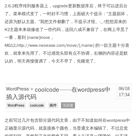
2.6.2程序传到服务器上，upgrade更新数据库后，终于可以进后台
了。菜单模式变了，一时好不习惯，上面硕大个提示：“主题损坏，
还原为默认主题。”我把文件都删了，不提示才怪。-_-!想想原来的
K2主题本来就修改了一些代码，这回八成不兼容了，在网上寻觅了
一番，看到 [name]inove，
MG12,http://www.neoease.com/inove/[/name] 的一款主题十分喜
欢，就拿来先用了。不过感觉头部有点不协调，右侧的内容还是默
认的，明天再慢慢调了，今天不早了，先睡觉了。
coolcode——在wordpress中
WordPress
06/18
17:34
插入源代码
WordPress
coolcode
插件
无回复
之前写过几片包含部分源代码文章，由于不知道如何在wordpress中
正确显示源代码，就直接换个颜色，当普通文本编辑了。不过总觉