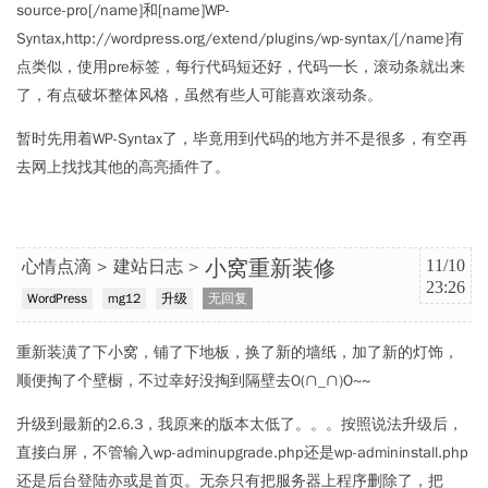
source-pro[/name]和[name]WP-
Syntax,http://wordpress.org/extend/plugins/wp-syntax/[/name]有
点类似，使用pre标签，每行代码短还好，代码一长，滚动条就出来
了，有点破坏整体风格，虽然有些人可能喜欢滚动条。
暂时先用着WP-Syntax了，毕竟用到代码的地方并不是很多，有空再
去网上找找其他的高亮插件了。
小窝重新装修
心情点滴
建站日志
11/10
23:26
WordPress
mg12
升级
无回复
重新装潢了下小窝，铺了下地板，换了新的墙纸，加了新的灯饰，
顺便掏了个壁橱，不过幸好没掏到隔壁去O(∩_∩)O~~
升级到最新的2.6.3，我原来的版本太低了。。。按照说法升级后，
直接白屏，不管输入wp-adminupgrade.php还是wp-admininstall.php
还是后台登陆亦或是首页。无奈只有把服务器上程序删除了，把