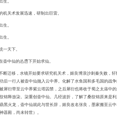
良出生。
国的机关术发展迅速，研制出巨雷。
娴出生。
镜出生。
国统一天下。
政在壶中仙的怂恿下开始求仙。
家不断迁移，水镜开始要求研究机关术，姬良博浪沙刺秦失败，
功后一行人被壶中仙抛入云中界。化解了水鱼国和多毛国的战争
被犀衍带至云中界紫云塔囚禁，之后犀衍也将收于蜀之太庙中的
纹锦释放柒。柒重创壶中仙。几经波折，了解了桑纹锦原来是利
鼎黑火龙，壶中仙就此与世长辞，姬良改名张良，墨家搬至云中
神器殿，尚未转世）。