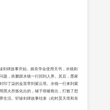
轩辕剑肆故事开始。姬良学会使用天书，水镜刺
问题，疾鹏跟水镜一行回到人界。其后，墨家
封印了柒的金茧带到紫云塔。水镜一行来到紫
用黑火所炼化出的，辅子彻被救出，打败了想
界生活。轩辕剑肆故事结束（此时昊天塔和东