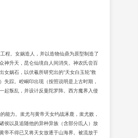
工程。女娲造人，并以造物仙鼎为原型制造了
众神升天，昆仑仙境自人间消失。神农氏尝百
女娲石，以伏羲所研究出的“天女白玉轮”救
）失踪。崆峒印出现（按照说明是上古时期，
一起叛乱，并设计反曼陀罗阵。西方魔界入侵
的能力。蚩尤与黄帝天女约战涿鹿，蚩尤败，
诸侯以及追随他的异种异族（含部分氐人）放
黄帝不得已又将天女放逐于山海界。被流放于