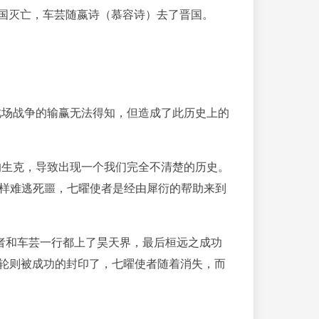
狐国灭亡，车芸随嬴诗（慕容诗）去了晋国。
此场战争的输赢无法得知，但造成了此历史上的
的生克，导致出现一个我们完全不清楚的历史。
样难逃死噩，七曜使者是经由犀衍的帮助来到
者和车芸一行都上了昊天界，最后桓远之成功
之轮则被成功的封印了，七曜使者随着消失，而