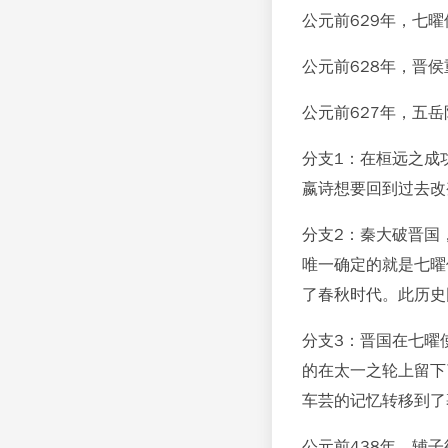
公元前629年，七
公元前628年，晋
公元前627年，五
分支1：在桓远之成
嬴诗想要回到过去改
分支2：秦大破晋国
唯一确定的就是七曜
了春秋时代。此历史
分支3：晋国在七曜
的在太一之轮上留下
车芸的记忆转移到了
公元前438年，辅