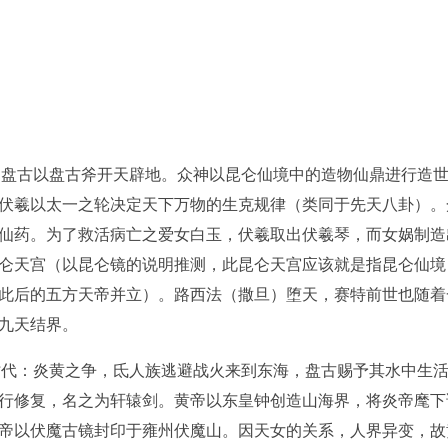
古以盘古斧开天辟地。众神以昆仑仙境中的造物仙鼎进行造世
伏羲以太一之轮决定天下万物的生克规律（类同于先天八卦）。
仙药。为了救活病亡之爱女白玉，伏羲取出伏羲琴，而女娲制造出
仑天宫（以昆仑镜的说明推测，此昆仑天宫应该就是指昆仑仙境
此后的五方天帝并立）。路西法（撒旦）堕天，赛特前世也随着
九天结界。
：炎黄之争，氐人族逃避战火来到东海，盘古赐予其水中生活
行修复，名之为轩辕剑。黄帝以东皇钟创造山海界，将炎帝麾下
帝以伏魔古镜封印于雍州伏魔山。因天女的关系，人界异变，故