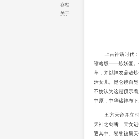
存档
关于
上古神话时代：盘
缩略版——炼妖壶。
草，并以神农鼎敖炼
活女儿。昆仑镜自昆
不妨认为这是预示着
中原，中华诸神布下
五方天帝并立时代
天神之剑断，天女进
逐其中。饕餮被昊天