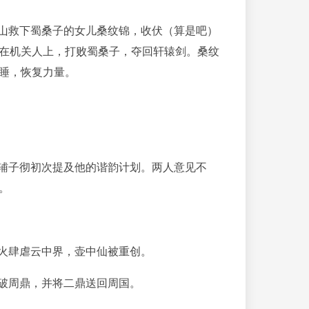
室山救下蜀桑子的女儿桑纹锦，收伏（算是吧）
在机关人上，打败蜀桑子，夺回轩辕剑。桑纹
睡，恢复力量。
和辅子彻初次提及他的谐韵计划。两人意见不
。
黑火肆虐云中界，壶中仙被重创。
力破周鼎，并将二鼎送回周国。