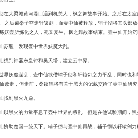
子彻在大梁城黄河堤口遇到机关人，枫之舞故事开始。之后在太
。之后蜀桑子夺走轩辕剑，而壶中仙被释放，辅子彻将其头部放
炼妖壶所炼化之人，死又复生。枫之舞故事结束。壶中仙开始沉
中仙苏醒，发现壶中世界妖魔大乱。
中仙找到神器东皇钟和昊天塔，建立云中界。
中世界妖魔谋乱，壶中仙欲借辅子彻和轩辕剑之力平乱，同时也
仙败走，但走前，桑纹锦将有关于黑火的记载交给了壶中仙研究
中仙找到黑火九鼎。
中仙以黑火的力量平息了壶中世界的叛乱，但是在他试验期间，
中仙协助楚国一统天下。辅子彻与壶中仙再战，辅子彻以轩辕剑