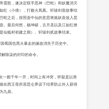
帝震怒，遂决定联手恶神（巴蛇）和妖魔消灭
如红（小倩），打败火凤凰。轩辕剑壹故事结
巴蛇之后，按照壶中仙的意思将炼妖壶放入昆
壶。最后何然，杨坤硕，古月圣以及江如红挫
是仙狐村初建之期）。轩辕剑贰故事结束。
古国蜀国也黑火暴走的缘故消失于历史中。
禁解除柒的封印的命令。
于太一殿千年一开，时间上有冲突，怀疑是以类
镜在西王母所居昆仑界设下结界防止外人获得
为九鼎。