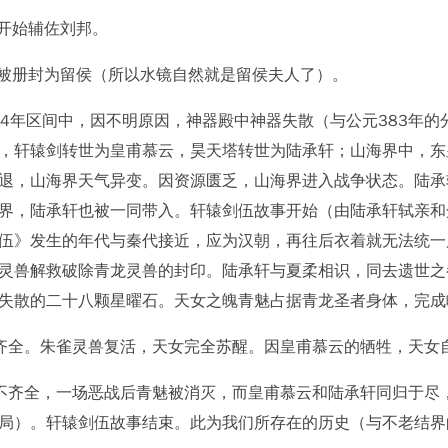
良开始辅佐刘邦。
良被册封为留侯（所以水镜自然就是留侯夫人了）。
前84年区间中，因不明原因，神器殿中神器失散（与公元383年
，轩辕剑转世为皇甫慕云，昊天塔转世为陆承轩；山海界中，东
退，山海界天气异变。因资源匮乏，山海界进入战争状态。陆承
界，陆承轩也被一同带入。轩辕剑伍故事开始（由陆承轩轼亲和
伍》发生的年代与秦代接近，应为汉朝，再往后衣着就无法统一
灵兽解救破除青龙灵兽的封印。陆承轩与夏柔相识，同去遗世之
失散的二十八颗星曜石。天女之魄青魅占据青龙圣者身体，完成
齐全。朱雀灵兽复活，天女完全苏醒。因皇甫慕云的牺牲，天女
不齐全，一场恶战后青魅被消灭，而皇甫慕云和陆承轩同归于尽
局）。轩辕剑伍故事结束。此为我们所存在的历史（与不老结界