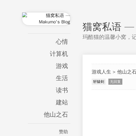
猫窝私语 — M
玛酷猫的温馨小窝，
心情
计算机
游戏
游戏人生
他山之
生活
轩辕剑
无回复
读书
建站
他山之石
赞助