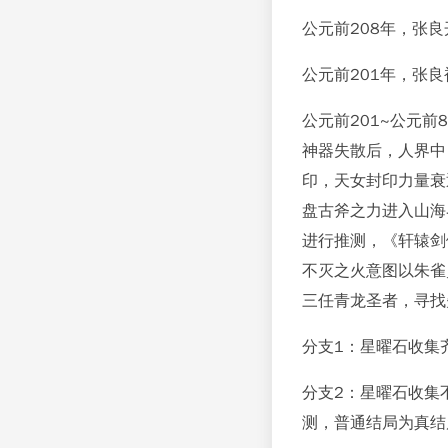
公元前208年，张
公元前201年，张
公元前201~公元
神器失散后，人界中
印，天女封印力量衰
盘古斧之力进入山海
进行推测，《轩辕剑
不灭之火意图以朱雀
三任青龙圣者，寻找
分支1：星曜石收集
分支2：星曜石收集
测，普通结局为真结