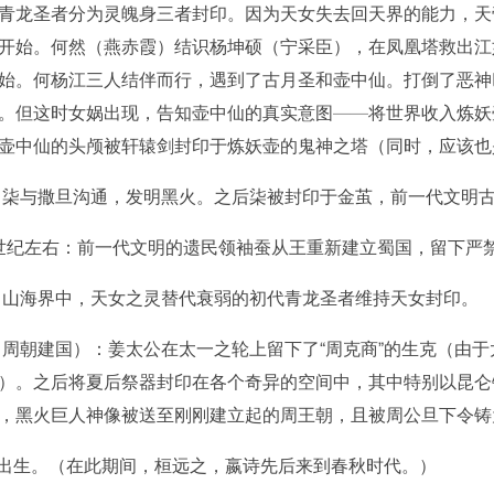
青龙圣者分为灵魄身三者封印。因为天女失去回天界的能力，天
开始。何然（燕赤霞）结识杨坤硕（宁采臣），在凤凰塔救出江
始。何杨江三人结伴而行，遇到了古月圣和壶中仙。打倒了恶神
。但这时女娲出现，告知壶中仙的真实意图——将世界收入炼妖
壶中仙的头颅被轩辕剑封印于炼妖壶的鬼神之塔（同时，应该也
：柒与撒旦沟通，发明黑火。之后柒被封印于金茧，前一代文明
0世纪左右：前一代文明的遗民领袖蚕从王重新建立蜀国，留下严
，山海界中，天女之灵替代衰弱的初代青龙圣者维持天女封印。
（周朝建国）：姜太公在太一之轮上留下了“周克商”的生克（由
）。之后将夏后祭器封印在各个奇异的空间中，其中特别以昆仑
，黑火巨人神像被送至刚刚建立起的周王朝，且被周公旦下令铸
芸出生。（在此期间，桓远之，嬴诗先后来到春秋时代。）