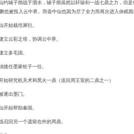
中仙约辅子彻战于泗水，辅子彻虽然以轩辕剑一战七鼎之力，但
鹏也被投入云中界。而壶中仙也因为尽了全力而再次进入休眠期
中仙开始栽培犀衍。
衍建立云彩之塔，协调云中界。
鹏建立多毛国。
纹锦接任墨家钜子一任。
舆开始研究机关术和黑火一鼎（送回周王室的二鼎之一）
舆被逐出墨门。
中仙开始帮助秦国。
中线召回另一个遗留在外的周鼎。