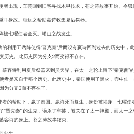
曜使者出现，车芸回到旧宅寻找木甲技术，苍之涛故事开始。令
侯重耳身故。桓远之帮助嬴诗收集夏后祭器。
岳阵被七曜使者全灭。崤山之战发生。
功的利用五岳阵使得“晋克秦”后而没有嬴诗回到过去的历史中，
变历史。此历史因为分支2而变得不存在。
，慕容诗利用夏后祭器来到昊天界，在太一之轮上留下“秦克晋”
使者是来自于那个历史。此历史中，秦国使用了黑火，壶中仙一
因为分支3而不存在了。
使者的帮助下，赢了秦国。嬴诗死而复生，身份被揭穿。七曜使
了“晋克秦” 的生克，误杀了车芸，被关在了太一神殿，而太一
慕容诗的身上。苍之涛故事结束。
子彻出生。