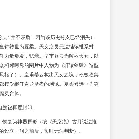
的分支1并不矛盾，因为该历史分支已经消失）。
皇钟转世为夏柔。天女之灵无法继续维系封
轩力量爆发，轼亲。皇甫慕云为解救天女，以
众相邻呵斥的图片中人物为《轩辕剑肆》造型
风格了）。皇甫慕云救出天女之魄，积极收集
都接受继任青龙圣者的测试。夏柔被选中为第
魄灵合体。
自愿被再度封印。
，恢复为神器原形（按《天之痕》古月说法推
的设立时间之前后，暂时无法判断）。