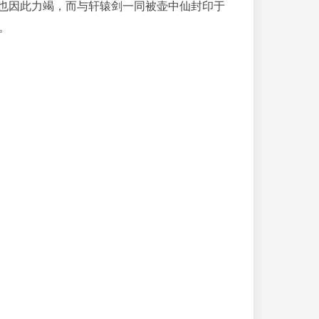
是也因此力竭，而与轩辕剑一同被壶中仙封印于
。