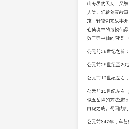
山海界的天女，又被
人类。轩辕剑壹故事
束。轩辕剑贰故事开
仑仙境中的造物仙鼎
败了壶中仙的阴谋，
公元前25世纪之前
公元前25世纪至2
公元前12世纪左右
公元前11世纪左右
似五岳阵的方法进行
白虎之琥。蜀国内乱
公元前642年，车