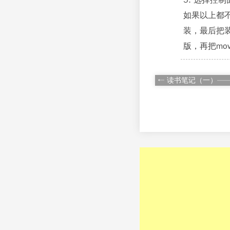
5. 选择控
如果以上都不
装，最后把装
版，再把mo
← 读书笔记（一）——