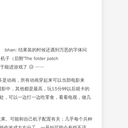
 :bhan: 结果装的时候还遇到万恶的字体问
The folder patch
办法）。终于能进游戏了 😥 ……
多是动画，所有动画穿起来可以当部电影来
关、阴影中，其他都是最高，玩15分钟以后就卡的
处，可以一边打一边吃零食，看看电视，做几
效果。可能和自己机子配置有关；几乎每个兵种
操作改成左右分工，一开始可能会有些不适