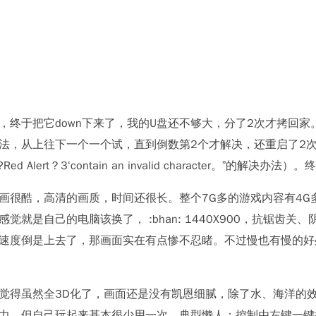
周，终于把它down下来了，我的U盘还不够大，分了2次才拷回家。
，从上往下一个一个试，直到倒数第2个才解决，还重启了2次机子（后附“
r?Red Alert？3‘contain an invalid character。”的解决
画很酷，高清的画质，时间还很长。整个7G多的游戏内容有4G
觉就是自己的电脑该换了， :bhan: 1440X900，抗锯齿
速度倒是上去了，那画面实在有点惨不忍睹。不过慢也有慢的好
觉得虽然全3D化了，画面还是没有凯恩细腻，除了水、海洋的
力，但自己玩起来基本很少用一次，典型懒人；控制由左键一键