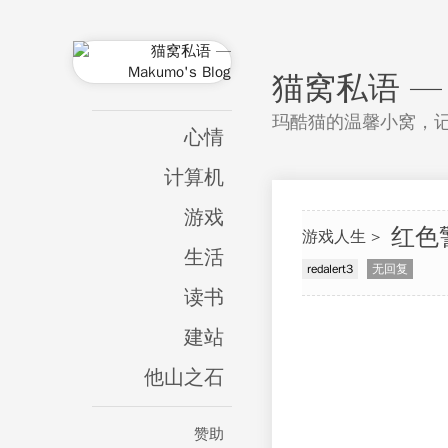
猫窝私语 — M
玛酷猫的温馨小窝，
心情
计算机
游戏
红色警
游戏人生
生活
redalert3
无回复
读书
建站
他山之石
赞助