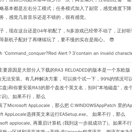
略基本都是左右分工模式；任务模式加入了副官，感觉难度下降
务，感觉几首音乐还是不错的，很有感觉。
子，现在这台还是04年初配了，N多游戏已经带不动了，正好听说
等新机子配好了再继续玩了，要不慢的实在是闹心。 😎
tch ‘Command_conquer?Red Alert？3‘contain an invali
要原因是大部分人下载的RA3 RELOADED的版本是一个东欧版
致无法安装。有几种解决方案，可以挨个试一下，99%的情况可
盘(C盘)和你要安装RA3的那个盘改个英文名，别叫”本地磁盘”，
常识)。如果不行，那么
了Microsoft AppLocale，那么把 C:WINDOWSAppPatch
osoft AppLocale选择英文来运行EASetup.exe。 如果不行，那么
rosoft applocale, 再重启计算机 (我到这一步就成功了)。如果