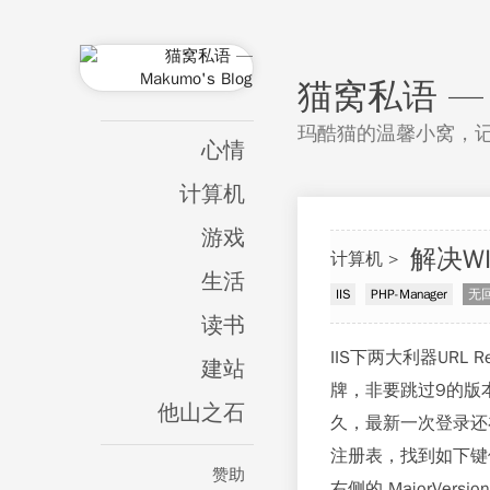
猫窝私语 — M
玛酷猫的温馨小窝，
心情
计算机
游戏
解决WI
计算机
生活
IIS
PHP-Manager
无
读书
IIS下两大利器URL
建站
牌，非要跳过9的版本
他山之石
久，最新一次登录还
注册表，找到如下键位：HKEY
赞助
右侧的 MajorV