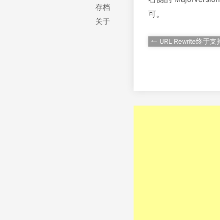
存档
可。
关于
← URL Rewrite终于